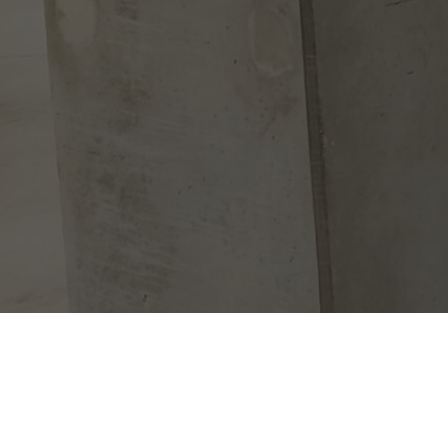
© 2026 Kwalire – nopnob – Mobilité & Parking.